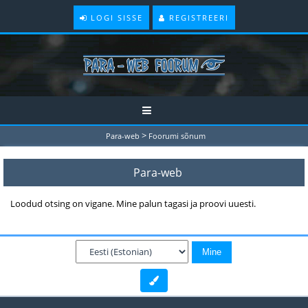
LOGI SISSE
REGISTREERI
>
Para-web
Foorumi sõnum
Para-web
Loodud otsing on vigane. Mine palun tagasi ja proovi uuesti.