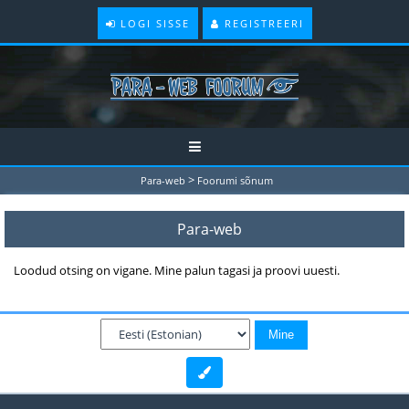
LOGI SISSE
REGISTREERI
>
Para-web
Foorumi sõnum
Para-web
Loodud otsing on vigane. Mine palun tagasi ja proovi uuesti.