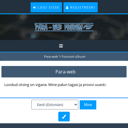
LOGI SISSE
REGISTREERI
>
Para-web
Foorumi sõnum
Para-web
Loodud otsing on vigane. Mine palun tagasi ja proovi uuesti.