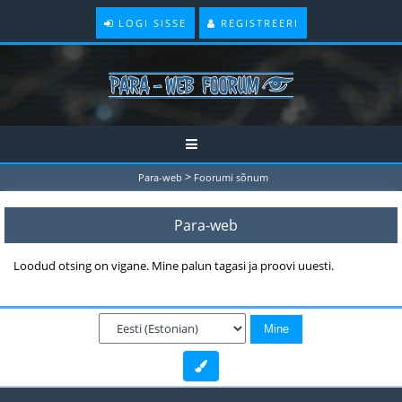
LOGI SISSE
REGISTREERI
>
Para-web
Foorumi sõnum
Para-web
Loodud otsing on vigane. Mine palun tagasi ja proovi uuesti.