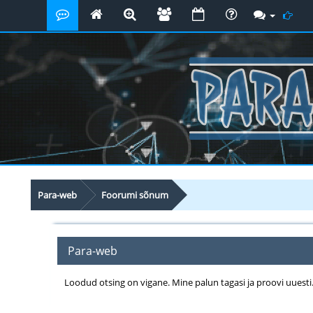
Para-web
Foorumi sõnum
Para-web
Loodud otsing on vigane. Mine palun tagasi ja proovi uuesti