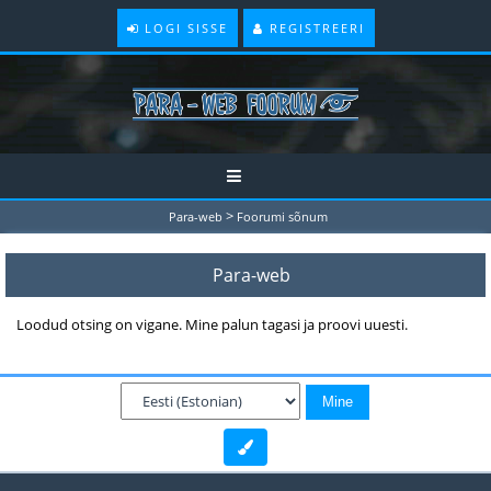
LOGI SISSE
REGISTREERI
>
Para-web
Foorumi sõnum
Para-web
Loodud otsing on vigane. Mine palun tagasi ja proovi uuesti.