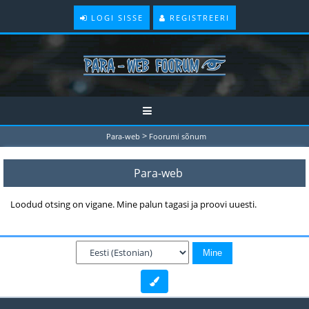
LOGI SISSE
REGISTREERI
>
Para-web
Foorumi sõnum
Para-web
Loodud otsing on vigane. Mine palun tagasi ja proovi uuesti.