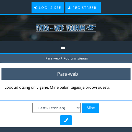
LOGI SISSE
REGISTREERI
>
Para-web
Foorumi sõnum
Para-web
Loodud otsing on vigane. Mine palun tagasi ja proovi uuesti.