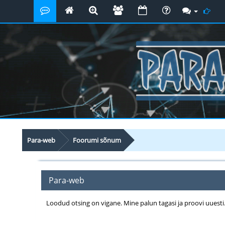
Para-web
Foorumi sõnum
Para-web
Loodud otsing on vigane. Mine palun tagasi ja proovi uuesti