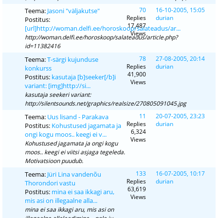
70
16-10-2005, 15:05
Teema:
Jasoni "väljakutse"
Replies
durian
Postitus:
17,487
[url]http://woman.delfi.ee/horoskoop/salateadus/ar...
Views
http://woman.delfi.ee/horoskoop/salateadus/article.php?
id=11382416
78
27-08-2005, 20:14
Teema:
T-särgi kujunduse
Replies
durian
konkurss
41,900
Postitus:
kasutaja [b]seeker[/b]i
Views
variant: [img]http://si...
kasutaja seekeri variant:
http://silentsounds.net/graphics/realsize/270805091045.jpg
11
20-07-2005, 23:23
Teema:
Uus lisand - Parakava
Replies
durian
Postitus:
Kohustused jagamata ja
6,324
ongi kogu moos.. keegi ei v...
Views
Kohustused jagamata ja ongi kogu
moos.. keegi ei viitsi asjaga tegeleda.
Motivatsioon puudub.
133
16-07-2005, 10:17
Teema:
Jüri Lina vandenõu
Replies
durian
Thorondori vastu
63,619
Postitus:
mina ei saa ikkagi aru,
Views
mis asi on illegaalne alla...
mina ei saa ikkagi aru, mis asi on