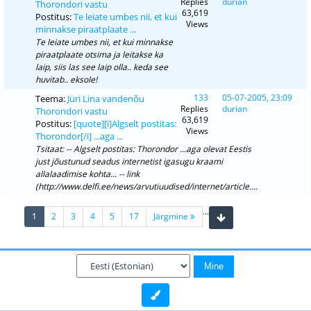
Replies
durian
Thorondori vastu
63,619
Postitus:
Te leiate umbes nii, et kui
Views
minnakse piraatplaate ...
Te leiate umbes nii, et kui minnakse
piraatplaate otsima ja leitakse ka
laip, siis las see laip olla.. keda see
huvitab.. eksole!
133
05-07-2005, 23:09
Teema:
Jüri Lina vandenõu
Replies
durian
Thorondori vastu
63,619
Postitus:
[quote][i]Algselt postitas:
Views
Thorondor[/i] ...aga ...
Tsitaat: -- Algselt postitas: Thorondor ...aga olevat Eestis
just jõustunud seadus internetist igasugu kraami
allalaadimise kohta... -- link
(http://www.delfi.ee/news/arvutiuudised/internet/article....
...
(current)
1
2
3
4
5
17
Järgmine