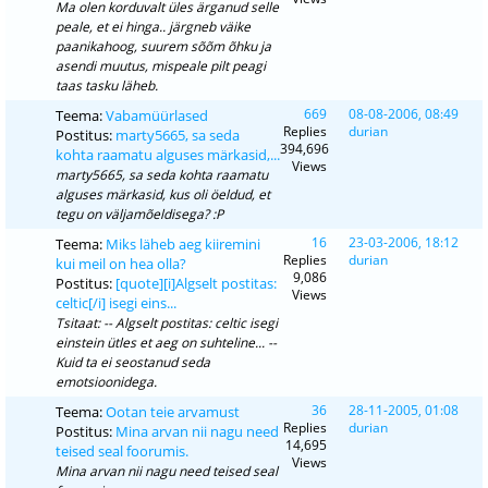
Ma olen korduvalt üles ärganud selle
peale, et ei hinga.. järgneb väike
paanikahoog, suurem sõõm õhku ja
asendi muutus, mispeale pilt peagi
taas tasku läheb.
669
08-08-2006, 08:49
Teema:
Vabamüürlased
Replies
durian
Postitus:
marty5665, sa seda
394,696
kohta raamatu alguses märkasid,...
Views
marty5665, sa seda kohta raamatu
alguses märkasid, kus oli öeldud, et
tegu on väljamõeldisega? :P
16
23-03-2006, 18:12
Teema:
Miks läheb aeg kiiremini
Replies
durian
kui meil on hea olla?
9,086
Postitus:
[quote][i]Algselt postitas:
Views
celtic[/i] isegi eins...
Tsitaat: -- Algselt postitas: celtic isegi
einstein ütles et aeg on suhteline... --
Kuid ta ei seostanud seda
emotsioonidega.
36
28-11-2005, 01:08
Teema:
Ootan teie arvamust
Replies
durian
Postitus:
Mina arvan nii nagu need
14,695
teised seal foorumis.
Views
Mina arvan nii nagu need teised seal