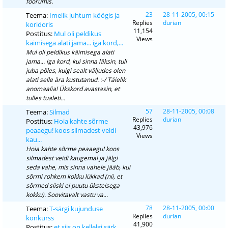
foorumis.
23
28-11-2005, 00:15
Teema:
Imelik juhtum köögis ja
Replies
durian
koridoris
11,154
Postitus:
Mul oli peldikus
Views
käimisega alati jama... iga kord,...
Mul oli peldikus käimisega alati
jama... iga kord, kui sinna läksin, tuli
juba põles, kuigi sealt väljudes olen
alati selle ära kustutanud. :-/ Täielik
anomaalia! Ükskord avastasin, et
tulles tualeti...
57
28-11-2005, 00:08
Teema:
Silmad
Replies
durian
Postitus:
Hoia kahte sõrme
43,976
peaaegu! koos silmadest veidi
Views
kau...
Hoia kahte sõrme peaaegu! koos
silmadest veidi kaugemal ja jälgi
seda vahe, mis sinna vahele jääb, kui
sõrmi rohkem kokku lükkad (nii, et
sõrmed siiski ei puutu üksteisega
kokku). Soovitavalt vastu va...
78
28-11-2005, 00:00
Teema:
T-särgi kujunduse
Replies
durian
konkurss
41,900
Postitus:
et siis on kellelgi särk