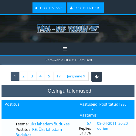
LOGI SISSE
REGISTREERI
>
>
Para-web
Otsi
Tulemused
...
(current)
1
2
3
4
5
17
Järgmine
Otsingu tulemused
Postitus
Vastuseid
Postitatud
[
asc
]
/
Vaatamisi
67
08-04-2011, 20:20
Teema:
Üks lahedam õudukas
Replies
durian
Postitus:
RE: Üks lahedam
31,176
õudukas