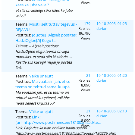
Views
käes ka juba vai ei?
et siis on kellelgi särk käes ka juba
vai ei?
179
19-10-2005, 01:25
Teema:
Müstiliselt tuttav tegevus -
Replies
durian
DEJA VU
86,796
Postitus:
[quote][i]Algselt postitas:
Views
HadziOgloe[/i] Kogu t...
Tsitaat: -- Algselt postitas:
HadziOgloe Kogu teema on liiga
mahukas, et seda siin käsitleda. --
Käsitle siis kusagil mujal ja postita
link.
21
19-10-2005, 01:20
Teema:
Väike unejutt
Replies
durian
Postitus:
Ma vaatasin jah, et su
8,090
teema on tehtud samal kuupä...
Views
Ma vaatasin jah, et su teema on
tehtud samal kuupäeval, mil bbc
news sellest kirjutas :-P
21
18-10-2005, 02:13
Teema:
Väike unejutt
Replies
durian
Postitus:
Link:
8,090
[url=http://www.postimees.ee/181005/lisad/te...
Views
Link: Patjades kasvab ohtlikke hallitusseeni
(http://www.postimees.ee/181005/lisad/teadus/180226.php)