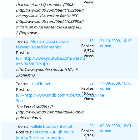
Views
Ülal nimetatud Quarantine (2008)
(http://www.imdb.com/title/tt1082868/)
on tegelikult USA variant filmist REC
(http://www.imdb.com/title/tt1038988/),
millele on muuseas tehtud ka järg REC
2 (http://ww...
18
21-10-2009, 14:15
Teema:
Moslemipoisi nahale
Replies
durian
tekivad laused koraanist
8,574
Postitus:
Views
[url]http://www.youtube.com/watch?
v=6-3X5hIFXYU[/u...
http://www.youtube.com/watch?v=6-
3X5hIFXYU
88
17-09-2009, 16:16
Teema:
HeaElu.net
Replies
durian
Postitus:
19,602
[url=http://www.imdb.com/title/tt0846789/]The
Views
Secr...
The Secret (2006) (V)
(http://www.imdb.com/title/tt0846789/)
puhta muidu :)
33
09-09-2009, 18:01
Teema:
Kellele kuulub Internet
Replies
durian
Postitus:
Internet kuulub mulle
19,796
(või ka Sulle, kui soovid). ...