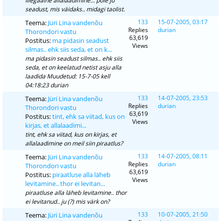
illegaalne allalaadimine... pole ju
seadust, mis väidaks.. midagi taolist.
133
15-07-2005, 03:17
Teema:
Jüri Lina vandenõu
Replies
durian
Thorondori vastu
63,619
Postitus:
ma pidasin seadust
Views
silmas.. ehk siis seda, et on k...
ma pidasin seadust silmas.. ehk siis
seda, et on keelatud netist asju alla
laadida Muudetud: 15-7-05 kell
04:18:23 durian
133
14-07-2005, 23:53
Teema:
Jüri Lina vandenõu
Replies
durian
Thorondori vastu
63,619
Postitus:
tint, ehk sa viitad, kus on
Views
kirjas, et allalaadimi...
tint, ehk sa viitad, kus on kirjas, et
allalaadimine on meil siin piraatlus?
133
14-07-2005, 08:11
Teema:
Jüri Lina vandenõu
Replies
durian
Thorondori vastu
63,619
Postitus:
piraatluse alla läheb
Views
levitamine.. thor ei levitan...
piraatluse alla läheb levitamine.. thor
ei levitanud.. ju (?) mis värk on?
133
10-07-2005, 21:50
Teema:
Jüri Lina vandenõu