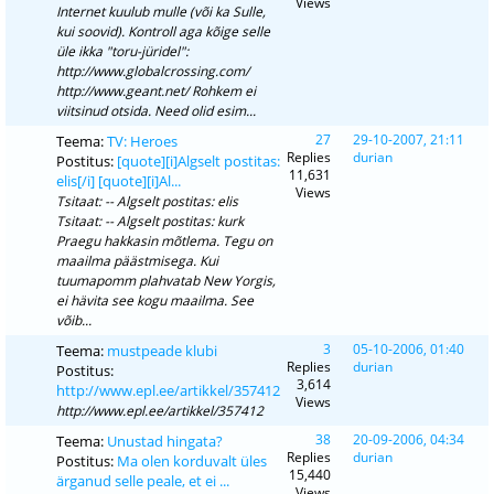
Views
Internet kuulub mulle (või ka Sulle,
kui soovid). Kontroll aga kõige selle
üle ikka "toru-jüridel":
http://www.globalcrossing.com/
http://www.geant.net/ Rohkem ei
viitsinud otsida. Need olid esim...
27
29-10-2007, 21:11
Teema:
TV: Heroes
Replies
durian
Postitus:
[quote][i]Algselt postitas:
11,631
elis[/i] [quote][i]Al...
Views
Tsitaat: -- Algselt postitas: elis
Tsitaat: -- Algselt postitas: kurk
Praegu hakkasin mõtlema. Tegu on
maailma päästmisega. Kui
tuumapomm plahvatab New Yorgis,
ei hävita see kogu maailma. See
võib...
3
05-10-2006, 01:40
Teema:
mustpeade klubi
Replies
durian
Postitus:
3,614
http://www.epl.ee/artikkel/357412
Views
http://www.epl.ee/artikkel/357412
38
20-09-2006, 04:34
Teema:
Unustad hingata?
Replies
durian
Postitus:
Ma olen korduvalt üles
15,440
ärganud selle peale, et ei ...
Views