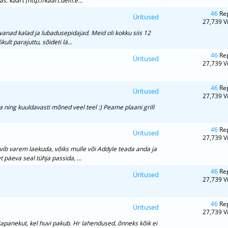
 kaart (http://kaart.delfi.e...
46
Rep
Üritused
27,739 V
vanad kalad ja lubadusepidajad. Meid oli kokku siis 12
ult parajuttu, sõideti lä...
46
Rep
Üritused
27,739 V
46
Rep
Üritused
27,739 V
 ning kuuldavasti mõned veel teel :) Peame plaani grill
46
Rep
Üritused
27,739 V
vib varem laekuda, võiks mulle või Addyle teada anda ja
t päeva seal tühja passida, ...
46
Rep
Üritused
27,739 V
46
Rep
Üritused
27,739 V
japanekut, kel huvi pakub. Hr lahendused, õnneks kõik ei