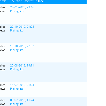
amisi
Autor /
Postitatud
[
asc
]
lies
28-01-2020, 23:46
iews
PiziIngliito
lies
22-10-2019, 21:25
iews
PiziIngliito
lies
10-10-2019, 22:02
iews
PiziIngliito
lies
25-08-2019, 19:11
iews
PiziIngliito
lies
18-07-2019, 21:24
iews
PiziIngliito
lies
05-07-2019, 11:24
iews
PiziIngliito