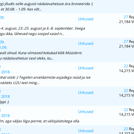
egi jõudis selle augusti nädalavahetuse ära broneerida :(
t 30.08. - 1.09. Kas võt...
27
Rep
09.
Üritused
21,184 V
-4. august, 23.-25. august ja 6.-8. september. Seega
u ikka, lähevad nagu soojad saiad n...
27
Rep
09.
Üritused
21,184 V
1.09.
pealt olnud. Kuna viimased kokukad kõik Müüsleris
bu nädalavahetusi seal oleks, ku...
22
Rep
8
Üritused
14,215 V
l 2018
ohal siiski :) Tegelen arveldamiste-asjadega nüüd ja ise
e näiteks U2U teel ming...
22
Rep
8
Üritused
14,215 V
l 2018
ppi :)
22
Rep
8
Üritused
14,215 V
l 2018
aga väljas liiga porine, et välisjalatsitega olla.
22
Rep
8
Üritused
14,215 V