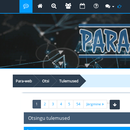
Para-web
Otsi
Tulemused
...
(current)
1
2
3
4
5
54
Järgmine
Otsingu tulemused