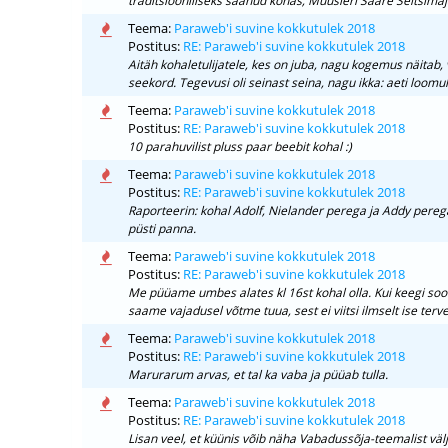
traditsiooniliseks saanud kohas, Müüsleri Saare Seltsimajas:
Teema:
Paraweb'i suvine kokkutulek 2018
Postitus:
RE: Paraweb'i suvine kokkutulek 2018
Aitäh kohaletulijatele, kes on juba, nagu kogemus näitab, 
seekord. Tegevusi oli seinast seina, nagu ikka: aeti loomulik
Teema:
Paraweb'i suvine kokkutulek 2018
Postitus:
RE: Paraweb'i suvine kokkutulek 2018
10 parahuvilist pluss paar beebit kohal :)
Teema:
Paraweb'i suvine kokkutulek 2018
Postitus:
RE: Paraweb'i suvine kokkutulek 2018
Raporteerin: kohal Adolf, Nielander perega ja Addy perega
püsti panna.
Teema:
Paraweb'i suvine kokkutulek 2018
Postitus:
RE: Paraweb'i suvine kokkutulek 2018
Me püüame umbes alates kl 16st kohal olla. Kui keegi soo
saame vajadusel võtme tuua, sest ei viitsi ilmselt ise terve
Teema:
Paraweb'i suvine kokkutulek 2018
Postitus:
RE: Paraweb'i suvine kokkutulek 2018
Marurarum arvas, et tal ka vaba ja püüab tulla.
Teema:
Paraweb'i suvine kokkutulek 2018
Postitus:
RE: Paraweb'i suvine kokkutulek 2018
Lisan veel, et küünis võib näha Vabadussõja-teemalist väl