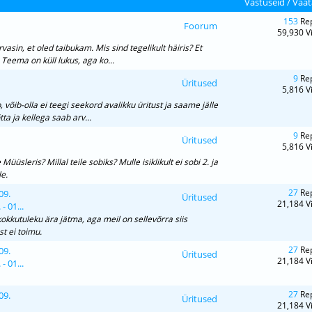
Vastuseid
/
Vaat
153
Rep
Foorum
59,930 V
vasin, et oled taibukam. Mis sind tegelikult häiris? Et
eema on küll lukus, aga ko...
9
Rep
Üritused
5,816 V
 võib-olla ei teegi seekord avalikku üritust ja saame jälle
ta ja kellega saab arv...
9
Rep
Üritused
5,816 V
sleris? Millal teile sobiks? Mulle isiklikult ei sobi 2. ja
e.
27
Rep
09.
Üritused
21,184 V
- 01...
kkutuleku ära jätma, aga meil on sellevõrra siis
t ei toimu.
27
Rep
09.
Üritused
21,184 V
- 01...
27
Rep
09.
Üritused
21,184 V