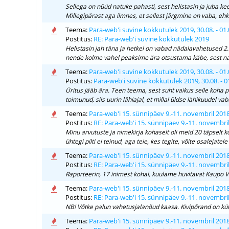
Sellega on nüüd natuke pahasti, sest helistasin ja juba ke
Millegipärast aga ilmnes, et sellest järgmine on vaba, ehk e
Teema:
Para-web'i suvine kokkutulek 2019, 30.08. - 01.
Postitus:
RE: Para-web'i suvine kokkutulek 2019
Helistasin jah täna ja hetkel on vabad nädalavahetused 2.
nende kolme vahel peaksime ära otsustama käbe, sest nag
Teema:
Para-web'i suvine kokkutulek 2019, 30.08. - 01.
Postitus:
Para-web'i suvine kokkutulek 2019, 30.08. - 0
Üritus jääb ära. Teen teema, sest suht vaikus selle koha 
toimunud, siis uurin lähiajal, et millal üldse lähikuudel va
Teema:
Para-web'i 15. sünnipäev 9.-11. novembril 201
Postitus:
RE: Para-web'i 15. sünnipäev 9.-11. novembri
Minu arvutuste ja nimekirja kohaselt oli meid 20 täpselt k
ühtegi pilti ei teinud, aga teie, kes tegite, võite osalejatel
Teema:
Para-web'i 15. sünnipäev 9.-11. novembril 201
Postitus:
RE: Para-web'i 15. sünnipäev 9.-11. novembri
Raporteerin, 17 inimest kohal, kuulame huvitavat Kaupo Vi
Teema:
Para-web'i 15. sünnipäev 9.-11. novembril 201
Postitus:
RE: Para-web'i 15. sünnipäev 9.-11. novembri
NB! Võtke palun vahetusjalanõud kaasa. Kivipõrand on külm, 
Teema:
Para-web'i 15. sünnipäev 9.-11. novembril 201