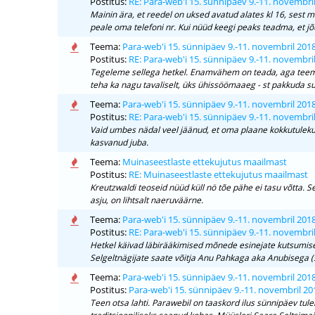
Postitus:
RE: Para-web'i 15. sünnipäev 9.-11. novembri
Mainin ära, et reedel on uksed avatud alates kl 16, sest m
peale oma telefoni nr. Kui nüüd keegi peaks teadma, et jõua
Teema:
Para-web'i 15. sünnipäev 9.-11. novembril 201
Postitus:
RE: Para-web'i 15. sünnipäev 9.-11. novembri
Tegeleme sellega hetkel. Enamvähem on teada, aga teeme v
teha ka nagu tavaliselt, üks ühissöömaaeg - st pakkuda supp
Teema:
Para-web'i 15. sünnipäev 9.-11. novembril 201
Postitus:
RE: Para-web'i 15. sünnipäev 9.-11. novembri
Vaid umbes nädal veel jäänud, et oma plaane kokkutuleku la
kasvanud juba.
Teema:
Muinaseestlaste ettekujutus maailmast
Postitus:
RE: Muinaseestlaste ettekujutus maailmast
Kreutzwaldi teoseid nüüd küll nö tõe pähe ei tasu võtta. 
asju, on lihtsalt naeruväärne.
Teema:
Para-web'i 15. sünnipäev 9.-11. novembril 201
Postitus:
RE: Para-web'i 15. sünnipäev 9.-11. novembri
Hetkel käivad läbirääkimised mõnede esinejate kutsumis
Selgeltnägijate saate võitja Anu Pahkaga aka Anubisega (š
Teema:
Para-web'i 15. sünnipäev 9.-11. novembril 201
Postitus:
Para-web'i 15. sünnipäev 9.-11. novembril 20
Teen otsa lahti. Parawebil on taaskord ilus sünnipäev tul