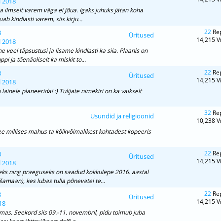
l 2018
a ilmselt varem väga ei jõua. Igaks juhuks jätan koha
b kindlasti varem, siis kirju...
22
Rep
8
Üritused
14,215 V
l 2018
eel täpsustusi ja lisame kindlasti ka siia. Plaanis on
i ja tõenäoliselt ka miskit to...
22
Rep
8
Üritused
14,215 V
l 2018
inele planeerida! :) Tulijate nimekiri on ka vaikselt
32
Rep
Usundid ja religioonid
10,238 V
See millises mahus ta kõikvõimalikest kohtadest kopeeris
22
Rep
8
Üritused
14,215 V
l 2018
eks ning praeguseks on saadud kokkulepe 2016. aastal
amaan), kes lubas tulla põnevatel te...
22
Rep
8
Üritused
14,215 V
18
emas. Seekord siis 09.-11. novembril, pidu toimub juba