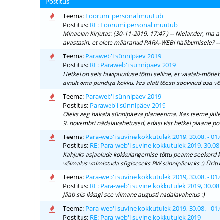
Postitus
Teema:
Foorumi personal muutub
Postitus:
RE: Foorumi personal muutub
Minaelan Kirjutas: (30-11-2019, 17:47 ) -- Nielander, ma ar
avastasin, et olete määranud PARA-WEBi hääbumisele? -- T
Teema:
Paraweb'i sünnipäev 2019
Postitus:
RE: Paraweb'i sünnipäev 2019
Hetkel on seis huvipuuduse tõttu selline, et vaatab-mõtleb,
ainult oma pundiga kokku, kes alati tõesti soovinud osa võt
Teema:
Paraweb'i sünnipäev 2019
Postitus:
Paraweb'i sünnipäev 2019
Oleks aeg hakata sünnipäeva planeerima. Kas teeme jälle Müü
9. novembri nädalavahetused, edasi vist hetkel plaane pol
Teema:
Para-web'i suvine kokkutulek 2019, 30.08. - 01.
Postitus:
RE: Para-web'i suvine kokkutulek 2019, 30.08. 
Kahjuks asjaolude kokkulangemise tõttu peame seekord ko
võimalus valmistuda sügiseseks PW sünnipäevaks :) Üritus
Teema:
Para-web'i suvine kokkutulek 2019, 30.08. - 01.
Postitus:
RE: Para-web'i suvine kokkutulek 2019, 30.08. 
Jääb siis ikkagi see viimane augusti nädalavahetus :)
Teema:
Para-web'i suvine kokkutulek 2019, 30.08. - 01.
Postitus:
RE: Para-web'i suvine kokkutulek 2019