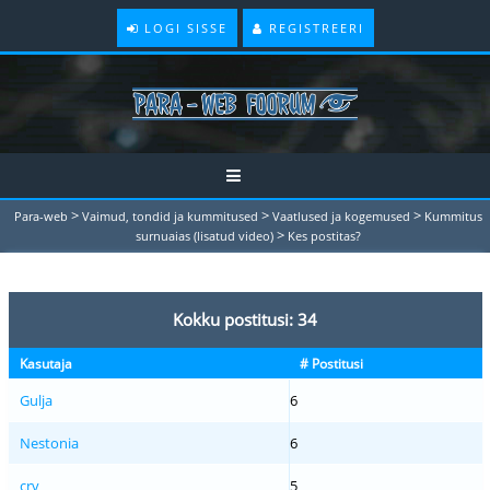
LOGI SISSE
REGISTREERI
>
>
>
Para-web
Vaimud, tondid ja kummitused
Vaatlused ja kogemused
Kummitus
>
surnuaias (lisatud video)
Kes postitas?
Kokku postitusi: 34
Kasutaja
# Postitusi
Gulja
6
Nestonia
6
crv
5