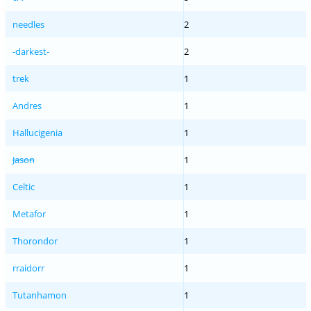
needles
2
-darkest-
2
trek
1
Andres
1
Hallucigenia
1
Jason
1
Celtic
1
Metafor
1
Thorondor
1
rraidorr
1
Tutanhamon
1