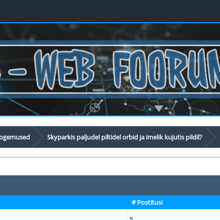
 kogemused
Skyparkis paljudel piltidel orbid ja imelik kujutis pildil?
# Postitusi
5