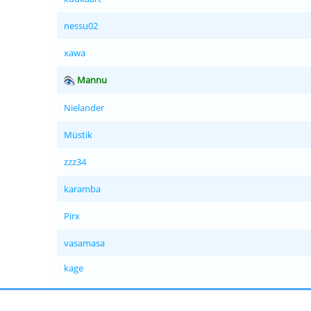
nessu02
xawa
Mannu
Nielander
Müstik
zzz34
karamba
Pirx
vasamasa
kage