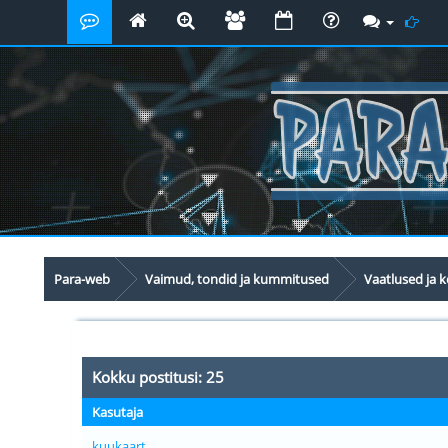
Para-web
Vaimud, tondid ja kummitused
Vaatlused ja
Kokku postitusi: 25
Kasutaja
kuukaart