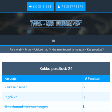
LOGI SISSE
REGISTREERI
>
>
>
>
Para-web
Muu
Üldteemad
Hasartmängud ja maagia
Kes postitas?
Kokku postitusi: 24
Kasutaja
# Postitusi
Päikeseinsener
5
Ingel777
3
Ei kukkunud kännust kaugele
3