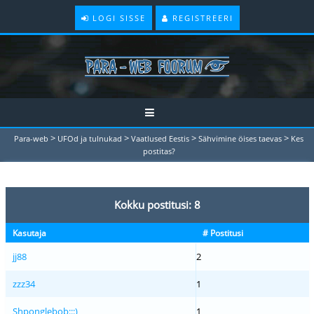
LOGI SISSE
REGISTREERI
>
>
>
>
Para-web
UFOd ja tulnukad
Vaatlused Eestis
Sähvimine öises taevas
Kes
postitas?
Kokku postitusi: 8
Kasutaja
# Postitusi
jj88
2
zzz34
1
Shponglebob:::)
1