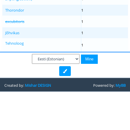
Thorondor
1
excubitoris
1
Jõhvikas
1
Tehnoloog
1
Created by:
Mishar DESIGN
Powered by:
MyBB