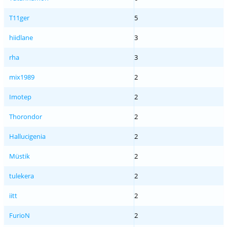
T11ger
5
hiidlane
3
rha
3
mix1989
2
Imotep
2
Thorondor
2
Hallucigenia
2
Müstik
2
tulekera
2
iitt
2
FurioN
2