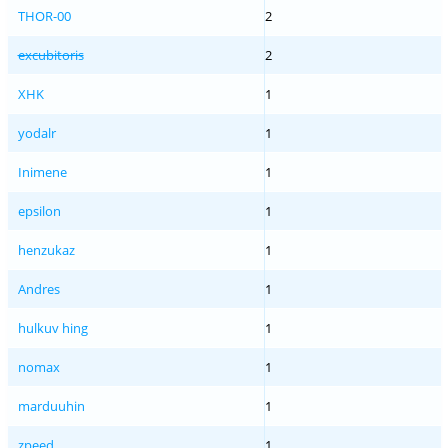
THOR-00
2
excubitoris
2
XHK
1
yodalr
1
Inimene
1
epsilon
1
henzukaz
1
Andres
1
hulkuv hing
1
nomax
1
marduuhin
1
zpeed
1