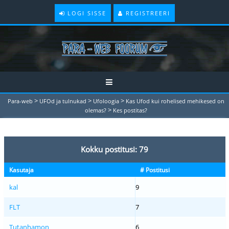
LOGI SISSE
REGISTREERI
>
>
>
Para-web
UFOd ja tulnukad
Ufoloogia
Kas Ufod kui rohelised mehikesed on
>
olemas?
Kes postitas?
Kokku postitusi: 79
Kasutaja
# Postitusi
kal
9
FLT
7
Tutanhamon
6