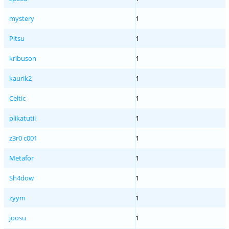
mystery
1
Pitsu
1
kribuson
1
kaurik2
1
Celtic
1
plikatutii
1
z3r0 c001
1
Metafor
1
Sh4dow
1
zyym
1
joosu
1