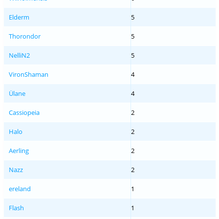
Elderm
5
Thorondor
5
NelliN2
5
VironShaman
4
Ülane
4
Cassiopeia
2
Halo
2
Aerling
2
Nazz
2
ereland
1
Flash
1