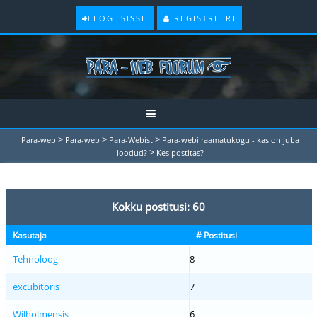
LOGI SISSE
REGISTREERI
>
>
>
Para-web
Para-web
Para-Webist
Para-webi raamatukogu - kas on juba
>
loodud?
Kes postitas?
Kokku postitusi: 60
Kasutaja
# Postitusi
Tehnoloog
8
excubitoris
7
Wilholmensis
6