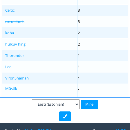
Celtic
3
excubitoris
3
koba
2
hulkuv hing
2
Thorondor
1
Leo
1
VironShaman
1
Müstik
1