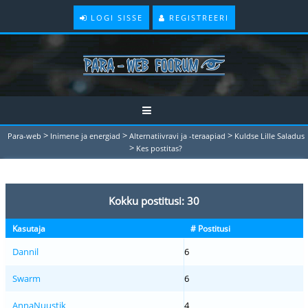
LOGI SISSE
REGISTREERI
>
>
>
Para-web
Inimene ja energiad
Alternatiivravi ja -teraapiad
Kuldse Lille Saladus
>
Kes postitas?
Kokku postitusi: 30
Kasutaja
# Postitusi
Dannil
6
Swarm
6
AnnaNuustik
4