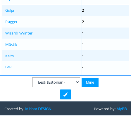
Gulja
2
fragger
2
WizardInWinter
1
Müstik
1
Keits
1
resr
1
Created by:
Mishar DESIGN
Powered by:
MyBB