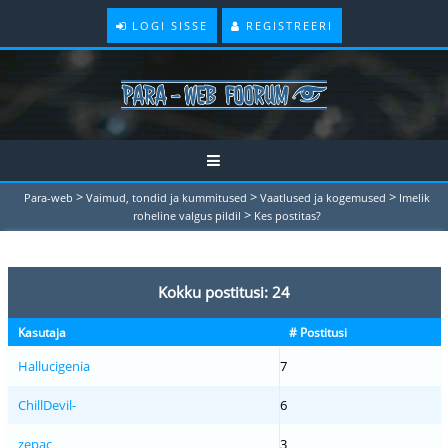
LOGI SISSE
REGISTREERI
>
>
>
Para-web
Vaimud, tondid ja kummitused
Vaatlused ja kogemused
Imelik
>
roheline valgus pildil
Kes postitas?
Kokku postitusi: 24
Kasutaja
# Postitusi
Hallucigenia
7
ChillDevil-
6
zepac
3