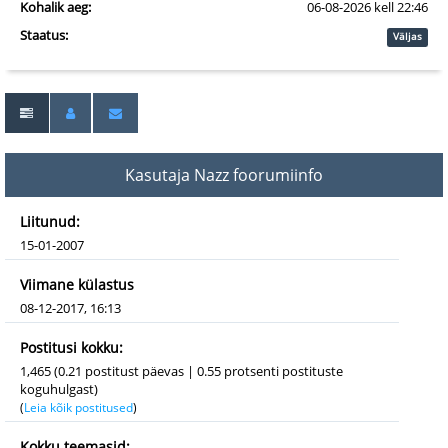
Kohalik aeg:
06-08-2026 kell 22:46
Staatus:
Väljas
Kasutaja Nazz foorumiinfo
Liitunud:
15-01-2007
Viimane külastus
08-12-2017, 16:13
Postitusi kokku:
1,465 (0.21 postitust päevas | 0.55 protsenti postituste
koguhulgast)
(
Leia kõik postitused
)
Kokku teemasid: