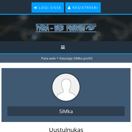
LOGI SISSE
REGISTREERI
>
Para-web
Kasutaja SiMka profiil
SiMka
Uustulnukas