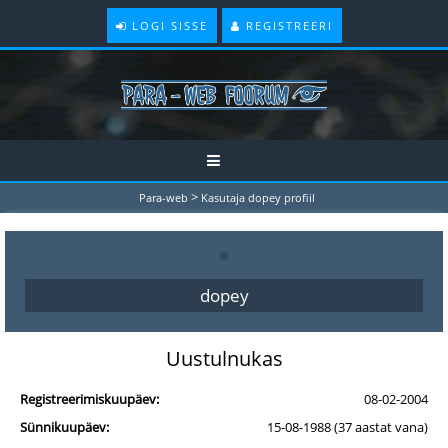
LOGI SISSE
REGISTREERI
>
Para-web
Kasutaja dopey profiil
dopey
Uustulnukas
Registreerimiskuupäev:
08-02-2004
Sünnikuupäev:
15-08-1988 (37 aastat vana)