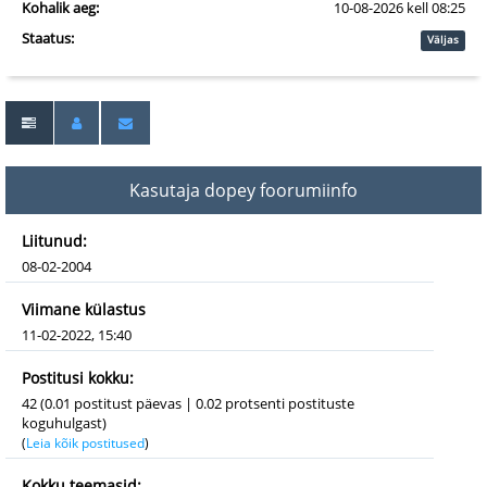
Kohalik aeg:
10-08-2026 kell 08:25
Staatus:
Väljas
Kasutaja dopey foorumiinfo
Liitunud:
08-02-2004
Viimane külastus
11-02-2022, 15:40
Postitusi kokku:
42 (0.01 postitust päevas | 0.02 protsenti postituste
koguhulgast)
(
Leia kõik postitused
)
Kokku teemasid: