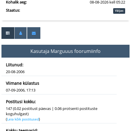
Kohalik aeg:
08-08-2026 kell 05:22
Staatus:
Väljas
Kasutaja Marguuus foorumiinfo
Liitunud:
20-08-2006
Viimane külastus
07-09-2006, 17:13
Postitusi kokku:
147 (0.02 postitust päevas | 0.06 protsenti postituste
koguhulgast)
(
Leia kõik postitused
)
Kokku teemasid: