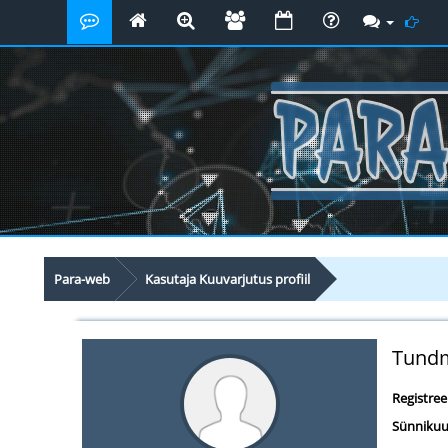
Para-web
Kasutaja Kuuvarjutus profiil
Tundm
Registre
Sünnikuu