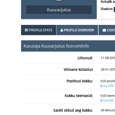
Kohalik a
Staatus:
Kuuvarjutus
PROFILE STATS
PROFILE OVERVIEW
CONT
Kasutaja Kuuvarjutus foorumiinfo
Liitunud:
11-09-20
Viimane külastus
29-01-201
Postitusi kokku:
0 (0 post
(
Leia kõik
Kokku teemasid:
0 (0 teem
(
Leia kõi
Saidil oldud aeg kokku:
39 Minuti