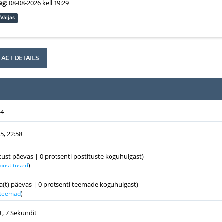
eg:
08-08-2026 kell 19:29
Väljas
ACT DETAILS
14
5, 22:58
itust päevas | 0 protsenti postituste koguhulgast)
 postitused
)
a(t) päevas | 0 protsenti teemade koguhulgast)
k teemad
)
t, 7 Sekundit