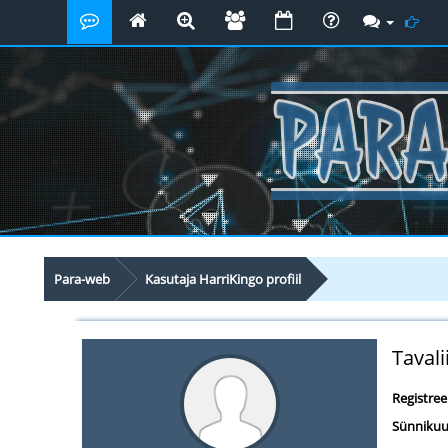
Para-web
Kasutaja HarriKingo profiil
Tavali
Registre
Sünnikuu