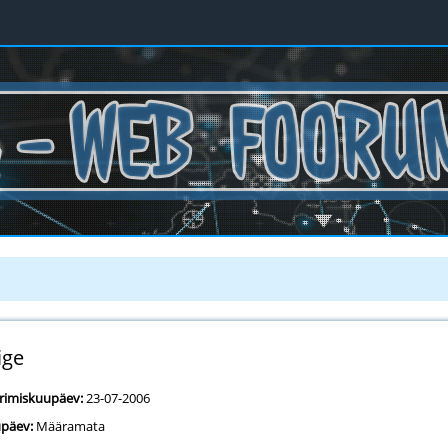
ige
erimiskuupäev:
23-07-2006
päev:
Määramata