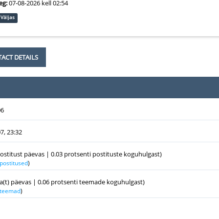
eg:
07-08-2026 kell 02:54
Väljas
ACT DETAILS
06
7, 23:32
postitust päevas | 0.03 protsenti postituste koguhulgast)
 postitused
)
a(t) päevas | 0.06 protsenti teemade koguhulgast)
k teemad
)