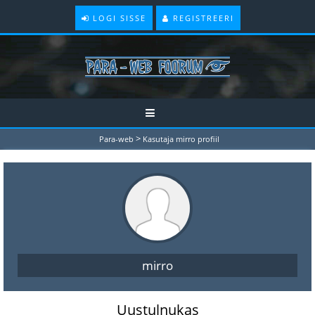
LOGI SISSE
REGISTREERI
>
Para-web
Kasutaja mirro profiil
mirro
Uustulnukas