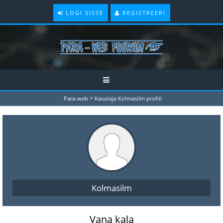
LOGI SISSE
REGISTREERI
>
Para-web
Kasutaja Kolmasilm profiil
Kolmasilm
Vana kala