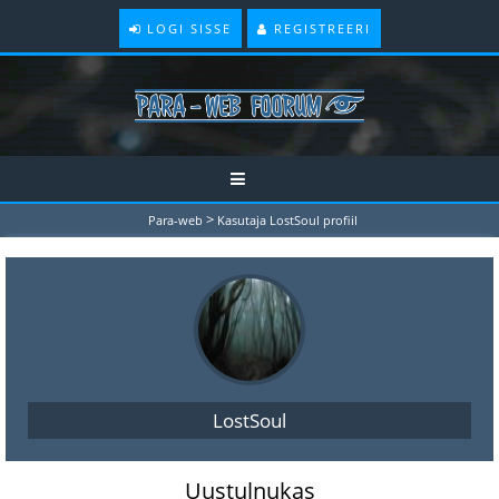
LOGI SISSE
REGISTREERI
>
Para-web
Kasutaja LostSoul profiil
LostSoul
Uustulnukas