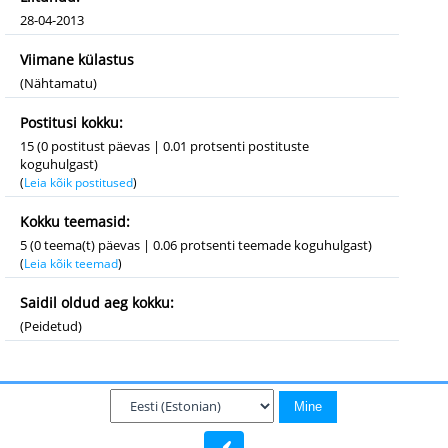
28-04-2013
Viimane külastus
(Nähtamatu)
Postitusi kokku:
15 (0 postitust päevas | 0.01 protsenti postituste
koguhulgast)
(
Leia kõik postitused
)
Kokku teemasid:
5 (0 teema(t) päevas | 0.06 protsenti teemade koguhulgast)
(
Leia kõik teemad
)
Saidil oldud aeg kokku:
(Peidetud)