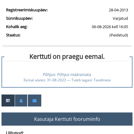
Registreerimiskuupäev:
28-04-2013
Sünnikuupäev:
Varjatud
Kohalik aeg:
06-08-2026 kell 16:05
Staatus:
(Peidetud)
Kerttuti on praegu eemal.
Põhjus: Põhjus määramata.
Eemal alates: 31-08-2023 — Tuleb tagasi: Teadmata
Kasutaja Kerttuti foorumiinfo
Liitunud: