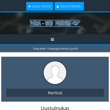
LOGI SISSE
REGISTREERI
>
Para-web
Kasutaja Kerttuti profiil
Kerttuti
Uustulnukas