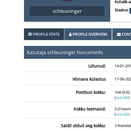
Kohalik a
Staatus:
schleuninger
PROFILE STATS
PROFILE OVERVIEW
CONT
Kasutaja schleuninger foorumiinfo
Liitunud:
14-01-20
Viimane külastus
17-06-202
Postitusi kokku:
104 (0.02
(
Leia kõik
Kokku teemasid:
0 (0 teem
(
Leia kõi
Saidil oldud aeg kokku:
3 Nädalat