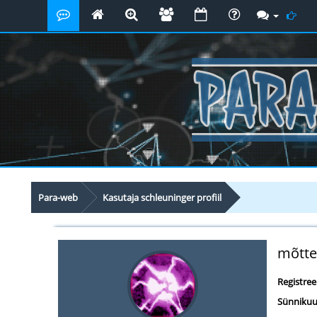
Para-web
Kasutaja schleuninger profiil
mõtte
Registre
Sünnikuu