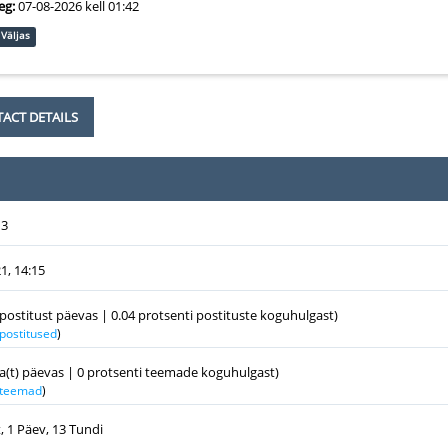
eg:
07-08-2026 kell 01:42
Väljas
ACT DETAILS
13
1, 14:15
 postitust päevas | 0.04 protsenti postituste koguhulgast)
 postitused
)
a(t) päevas | 0 protsenti teemade koguhulgast)
k teemad
)
, 1 Päev, 13 Tundi