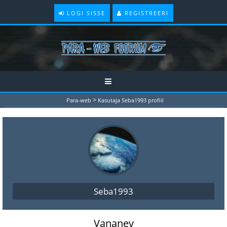
LOGI SISSE
REGISTREERI
>
Para-web
Kasutaja Seba1993 profiil
Seba1993
Vananev