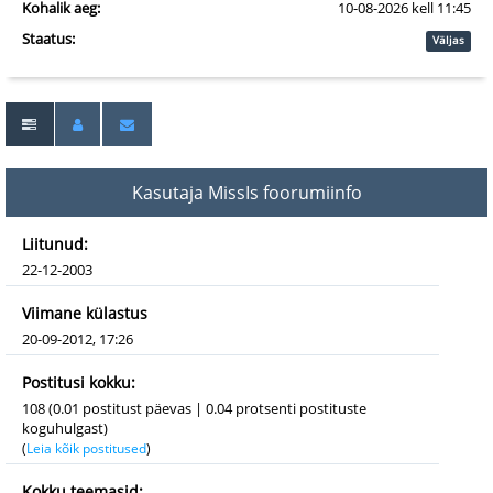
Kohalik aeg:
10-08-2026 kell 11:45
Staatus:
Väljas
Kasutaja MissIs foorumiinfo
Liitunud:
22-12-2003
Viimane külastus
20-09-2012, 17:26
Postitusi kokku:
108 (0.01 postitust päevas | 0.04 protsenti postituste
koguhulgast)
(
Leia kõik postitused
)
Kokku teemasid: