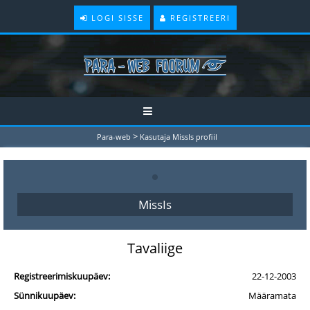
LOGI SISSE
REGISTREERI
>
Para-web
Kasutaja MissIs profiil
MissIs
Tavaliige
Registreerimiskuupäev:
22-12-2003
Sünnikuupäev:
Määramata