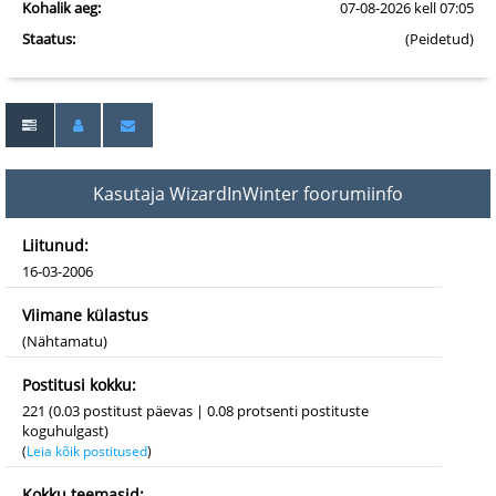
Kohalik aeg:
07-08-2026 kell 07:05
Staatus:
(Peidetud)
Kasutaja WizardInWinter foorumiinfo
Liitunud:
16-03-2006
Viimane külastus
(Nähtamatu)
Postitusi kokku:
221 (0.03 postitust päevas | 0.08 protsenti postituste
koguhulgast)
(
Leia kõik postitused
)
Kokku teemasid: