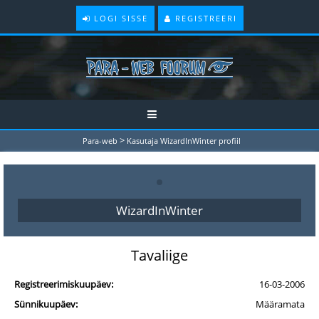
LOGI SISSE
REGISTREERI
>
Para-web
Kasutaja WizardInWinter profiil
WizardInWinter
Tavaliige
Registreerimiskuupäev:
16-03-2006
Sünnikuupäev:
Määramata