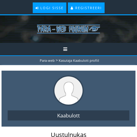
LOGI SISSE
REGISTREERI
>
Para-web
Kasutaja Kaabulott profiil
Kaabulott
Uustulnukas