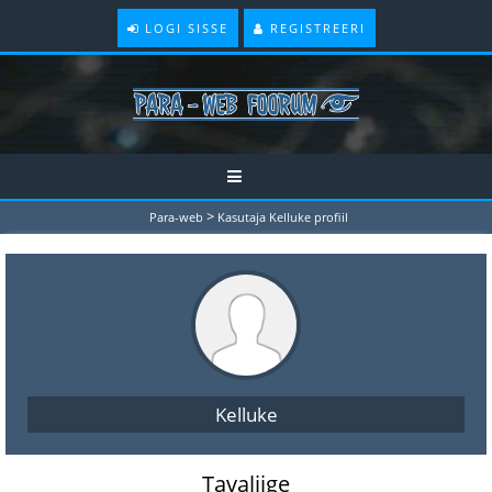
LOGI SISSE
REGISTREERI
>
Para-web
Kasutaja Kelluke profiil
Kelluke
Tavaliige