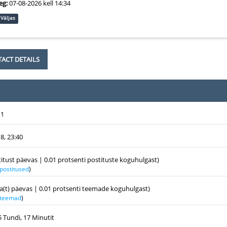
eg:
07-08-2026 kell 14:34
Väljas
ACT DETAILS
11
8, 23:40
titust päevas | 0.01 protsenti postituste koguhulgast)
 postitused
)
a(t) päevas | 0.01 protsenti teemade koguhulgast)
k teemad
)
5 Tundi, 17 Minutit