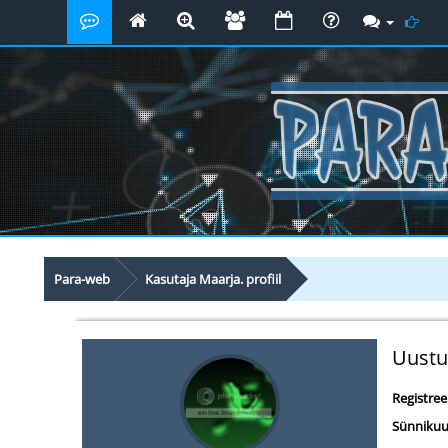
Para-web
Kasutaja Maarja. profiil
Uustu
Registre
Sünnikuu