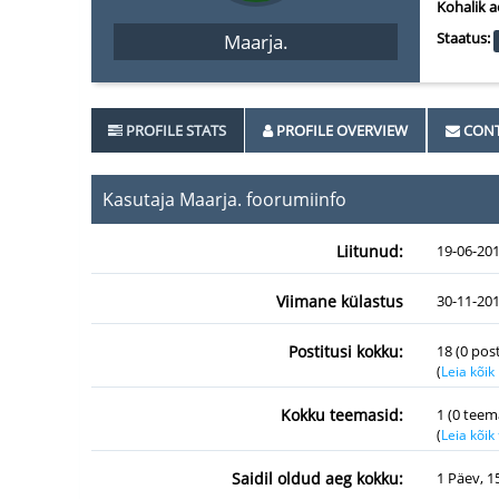
Kohalik a
Staatus:
Maarja.
PROFILE STATS
PROFILE OVERVIEW
CONT
Kasutaja Maarja. foorumiinfo
Liitunud:
19-06-20
Viimane külastus
30-11-201
Postitusi kokku:
18 (0 pos
(
Leia kõik
Kokku teemasid:
1 (0 teem
(
Leia kõi
Saidil oldud aeg kokku:
1 Päev, 1