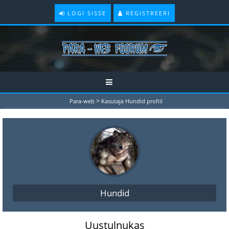
LOGI SISSE
REGISTREERI
>
Para-web
Kasutaja Hundid profiil
Hundid
Uustulnukas