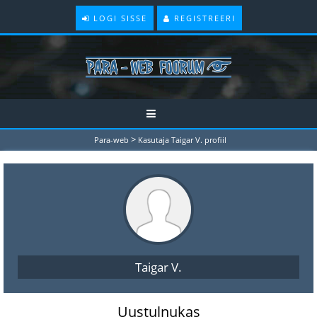
LOGI SISSE
REGISTREERI
>
Para-web
Kasutaja Taigar V. profiil
Taigar V.
Uustulnukas