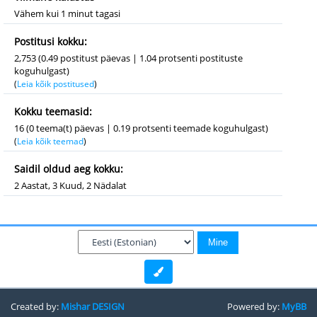
Vähem kui 1 minut tagasi
Postitusi kokku:
2,753 (0.49 postitust päevas | 1.04 protsenti postituste
koguhulgast)
(
Leia kõik postitused
)
Kokku teemasid:
16 (0 teema(t) päevas | 0.19 protsenti teemade koguhulgast)
(
Leia kõik teemad
)
Saidil oldud aeg kokku:
2 Aastat, 3 Kuud, 2 Nädalat
Created by:
Mishar DESIGN
Powered by:
MyBB