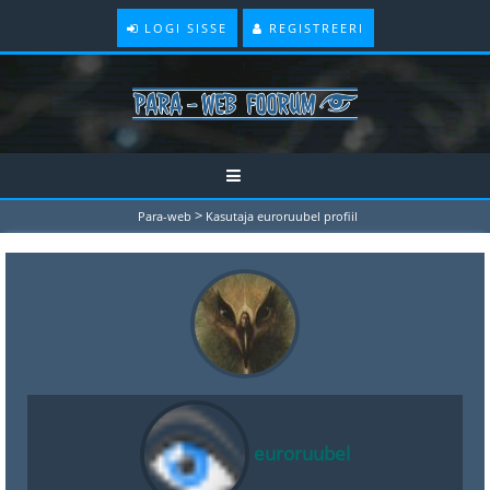
LOGI SISSE
REGISTREERI
>
Para-web
Kasutaja euroruubel profiil
euroruubel