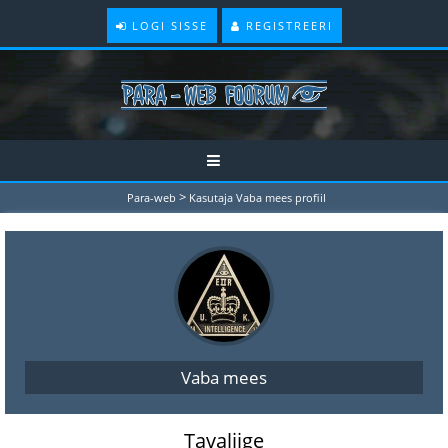
LOGI SISSE
REGISTREERI
>
Para-web
Kasutaja Vaba mees profiil
Vaba mees
Tavaliige