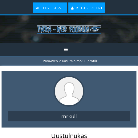
LOGI SISSE
REGISTREERI
>
Para-web
Kasutaja mrkull profiil
mrkull
Uustulnukas