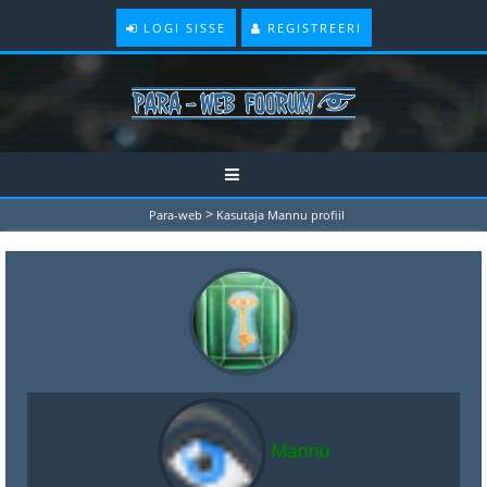
LOGI SISSE
REGISTREERI
>
Para-web
Kasutaja Mannu profiil
Mannu