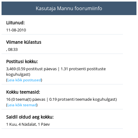
Kasutaja Mannu foorumiinfo
Liitunud:
11-08-2010
Viimane külastus
, 08:33
Postitusi kokku:
3,469 (0.59 postitust päevas | 1.31 protsenti postituste
koguhulgast)
(
Leia kõik postitused
)
Kokku teemasid:
16 (0 teema(t) päevas | 0.19 protsenti teemade koguhulgast)
(
Leia kõik teemad
)
Saidil oldud aeg kokku:
1 Kuu, 4 Nädalat, 1 Päev