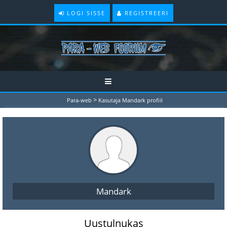
LOGI SISSE
REGISTREERI
>
Para-web
Kasutaja Mandark profiil
Mandark
Uustulnukas