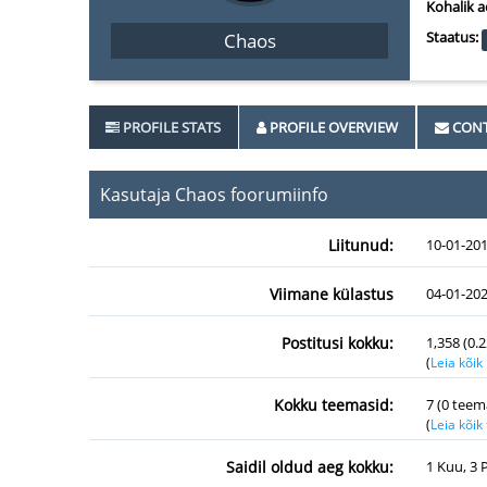
Kohalik a
Staatus:
Chaos
PROFILE STATS
PROFILE OVERVIEW
CONT
Kasutaja Chaos foorumiinfo
Liitunud:
10-01-20
Viimane külastus
04-01-202
Postitusi kokku:
1,358 (0.
(
Leia kõik
Kokku teemasid:
7 (0 teem
(
Leia kõi
Saidil oldud aeg kokku:
1 Kuu, 3 