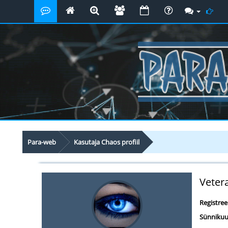
Para-web
Kasutaja Chaos profiil
Veter
Registre
Sünnikuu