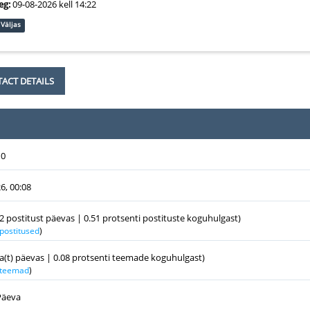
eg:
09-08-2026 kell 14:22
Väljas
ACT DETAILS
10
6, 00:08
22 postitust päevas | 0.51 protsenti postituste koguhulgast)
 postitused
)
a(t) päevas | 0.08 protsenti teemade koguhulgast)
k teemad
)
Päeva