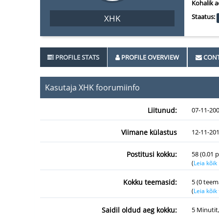
Kohalik a
Staatus:
XHK
PROFILE STATS
PROFILE OVERVIEW
CONT
Kasutaja XHK foorumiinfo
Liitunud:
07-11-20
Viimane külastus
12-11-201
Postitusi kokku:
58 (0.01 
(
Leia kõik
Kokku teemasid:
5 (0 teem
(
Leia kõi
Saidil oldud aeg kokku:
5 Minutit