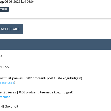
eg:
06-08-2026 kell 08:04
Väljas
ACT DETAILS
03
1, 05:26
postitust päevas | 0.02 protsenti postituste koguhulgast)
 postitused
)
a(t) päevas | 0.06 protsenti teemade koguhulgast)
k teemad
)
, 43 Sekundit