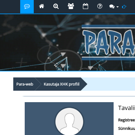
Para-web
Kasutaja XHK profiil
Tavali
Registre
Sünnikuu