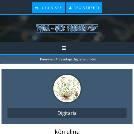
LOGI SISSE
REGISTREERI
>
Para-web
Kasutaja Digitaria profiil
Digitaria
kõrreline