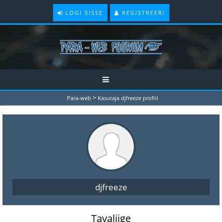
LOGI SISSE
REGISTREERI
>
Para-web
Kasutaja djfreeze profiil
djfreeze
Tavaliige