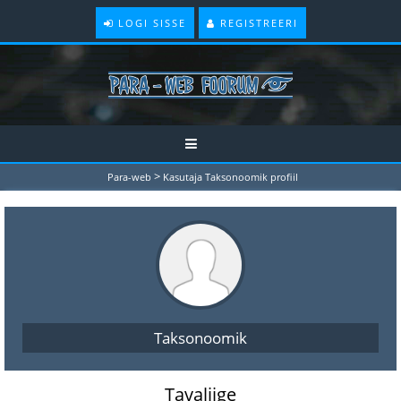
LOGI SISSE
REGISTREERI
>
Para-web
Kasutaja Taksonoomik profiil
Taksonoomik
Tavaliige