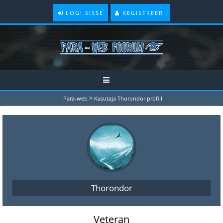
LOGI SISSE
REGISTREERI
>
Para-web
Kasutaja Thorondor profiil
Thorondor
Veteran