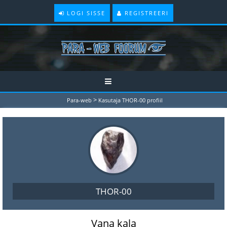
LOGI SISSE
REGISTREERI
>
Para-web
Kasutaja THOR-00 profiil
THOR-00
Vana kala